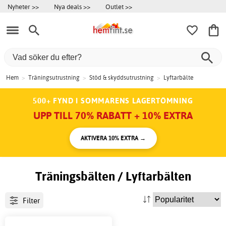
Nyheter >>
Nya deals >>
Outlet >>
Hem
>
Träningsutrustning
>
Stöd & skyddsutrustning
>
Lyftarbälte
500+ FYND I SOMMARENS LAGERTÖMNING
UPP TILL 70% RABATT + 10% EXTRA
AKTIVERA 10% EXTRA →
Träningsbälten / Lyftarbälten
Filter