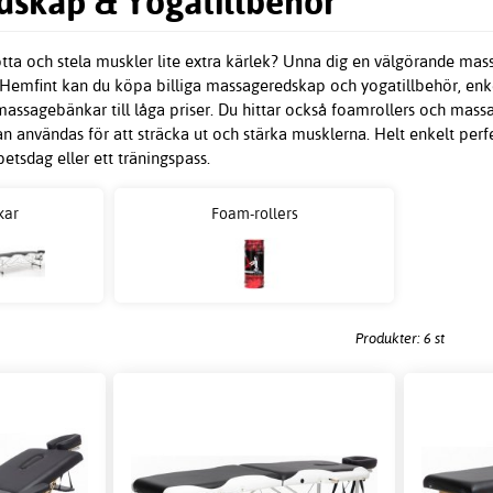
skap & Yogatillbehör
rötta och stela muskler lite extra kärlek? Unna dig en välgörande ma
emfint kan du köpa billiga massageredskap och yogatillbehör, enkelt
 massagebänkar till låga priser. Du hittar också foamrollers och m
n användas för att sträcka ut och stärka musklerna. Helt enkelt perfe
etsdag eller ett träningspass.
kar
Foam-rollers
Produkter: 6 st