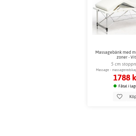
Massagebänk med met
zoner - Vit
5 cm stoppn
Massage - massageredskap 
1788 k
fritid
Fåtal i lag
Kö