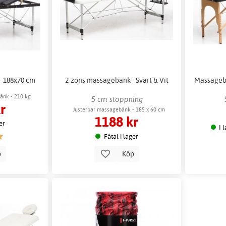
- 188x70 cm
2-zons massagebänk - Svart & Vit
Massagebä
änk - 210 kg
5 cm stoppning
r
Justerbar massagebänk - 185 x 60 cm
1188 kr
er
I 
Fåtal i lager
Köp
p