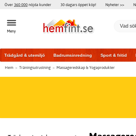
Över
360 000
nöjda kunder
30 dagars öppet köp!
Nyheter >>
N
Meny
Trädgård & utemiljö
Badrumsinredning
Sport & fritid
Hem
>
Träningsutrustning
>
Massageredskap & Yogaprodukter
Badrumsmöbler
Träningsutrustning
Garageportar
Bi