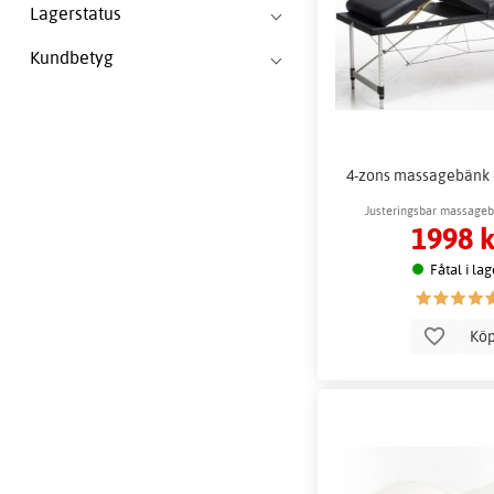
Lagerstatus
Kundbetyg
4-zons massagebänk 
Justeringsbar massageb
1998 k
Fåtal i lag
Kö