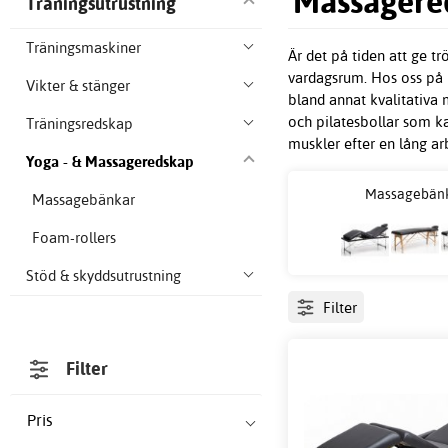
Massagered
Träningsutrustning
Träningsmaskiner
Är det på tiden att ge t
vardagsrum. Hos oss på H
Vikter & stänger
bland annat kvalitativa
och pilatesbollar som ka
Träningsredskap
muskler efter en lång arb
Yoga - & Massageredskap
Massagebän
Massagebänkar
Foam-rollers
Stöd & skyddsutrustning
Filter
Filter
Pris