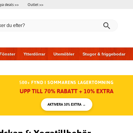
ya deals >>
Outlet >>
Fönster
Ytterdörrar
Utemöbler
Stugor & friggebodar
l & garage
Hus & bygg
Förvaring
Skjutdörrar
500+ FYND I SOMMARENS LAGERTÖMNING
UPP TILL 70% RABATT + 10% EXTRA
AKTIVERA 10% EXTRA →