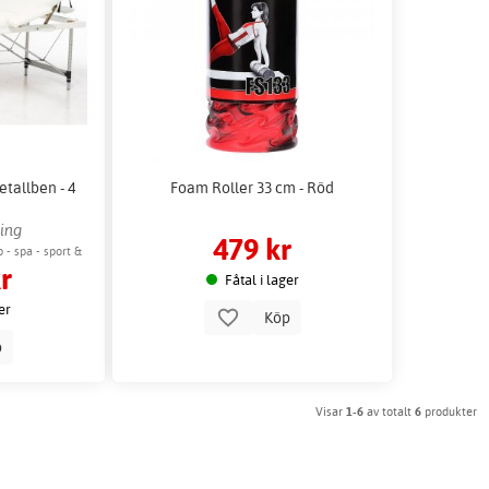
allben - 4
Foam Roller 33 cm - Röd
ing
479 kr
- spa - sport &
r
Fåtal i lager
er
Köp
p
Visar
1-6
av totalt
6
produkter