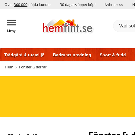
Över
360 000
nöjda kunder
30 dagars öppet köp!
Nyheter >>
N
Meny
Trädgård & utemiljö
Badrumsinredning
Sport & fritid
Hem
>
Fönster & dörrar
Badrumsmöbler
Träningsutrustning
Garageportar
Bi