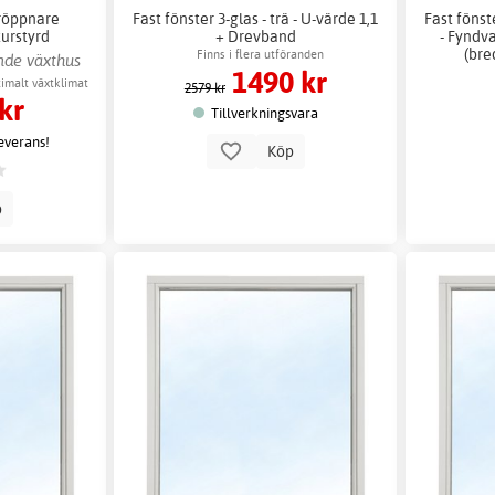
röppnare
Fast fönster 3-glas - trä - U-värde 1,1
Fast fönste
urstyrd
+ Drevband
- Fyndv
n
(bre
Finns i flera utföranden
ende växthus
1490 kr
imalt växtklimat
2579 kr
kr
Tillverkningsvara
leverans!
Köp
p