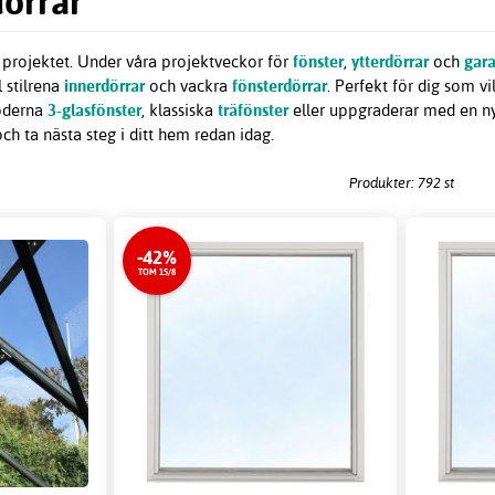
dörrar
i projektet. Under våra projektveckor för
fönster
,
ytterdörrar
och
gar
l stilrena
innerdörrar
och vackra
fönsterdörrar
. Perfekt för dig som vi
oderna
3-glasfönster
, klassiska
träfönster
eller uppgraderar med en ny 
h ta nästa steg i ditt hem redan idag.
Produkter: 792 st
-42%
TOM 15/8