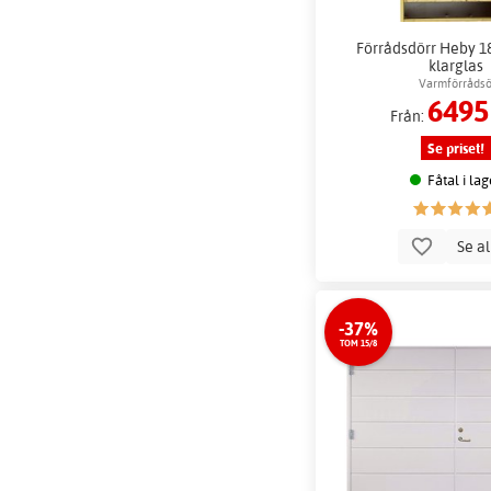
Förrådsdörr Heby 1
klarglas
Varmförrådsö
6495
Från:
Se priset!
Fåtal i lag
Se a
-37%
TOM 15/8