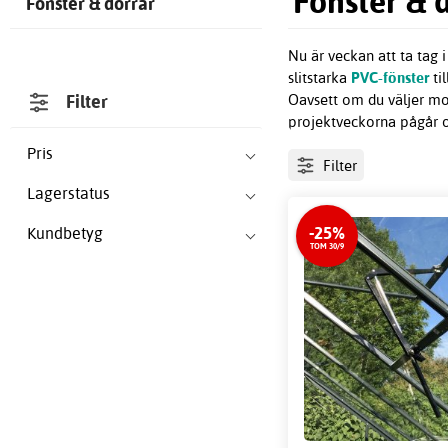
Fönster & 
Fönster & dörrar
Nu är veckan att ta tag 
slitstarka
PVC-fönster
til
Oavsett om du väljer m
Filter
projektveckorna pågår oc
Pris
Filter
Lagerstatus
-25%
Kundbetyg
TOM 30/9