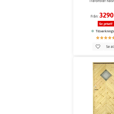
Träfönster hal
3290
Från:
Se priset!
Tillverkning
Se a