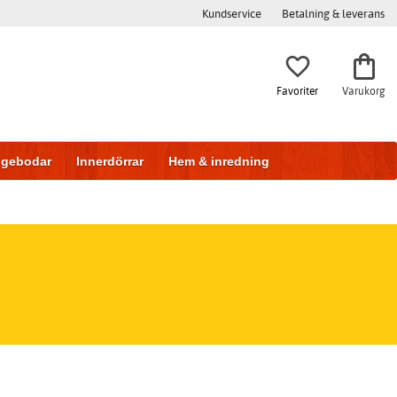
Kundservice
Betalning & leverans
Favoriter
Varukorg
iggebodar
Innerdörrar
Hem & inredning