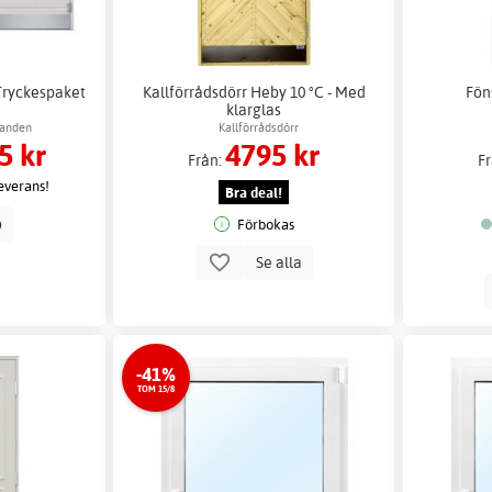
Tryckespaket
Kallförrådsdörr Heby 10 °C - Med
Fön
klarglas
öranden
Kallförrådsdörr
5 kr
4795 kr
Från:
F
leverans!
Bra deal!
p
Förbokas
Se alla
-41%
TOM 15/8