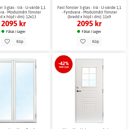
r 3-glas - trä - U-värde 1,1
Fast fönster 3-glas - trä - U-värde 1,1
ara - Modulmått fönster
- Fyndvara - Modulmått fönster
d x höjd i dm): 12x13
(bredd x höjd i dm): 11x9
2095 kr
2095 kr
Fåtal i lager
Fåtal i lager
Köp
Köp
-42%
TOM 15/8