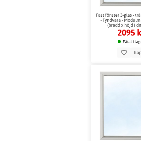
Fast fönster 3-glas - trä
- Fyndvara - Modulm
(bredd x höjd i d
2095 k
Fåtal i lag
Kö