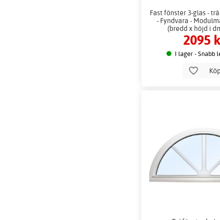
Fast fönster 3-glas - trä
- Fyndvara - Modulm
(bredd x höjd i d
2095 k
I lager - Snabb 
Kö