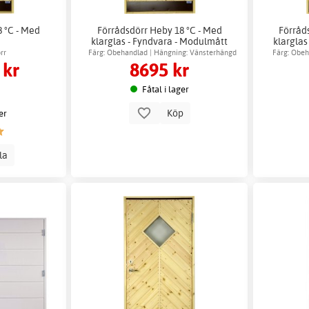
8 °C - Med
Förrådsdörr Heby 18 °C - Med
Förråd
klarglas - Fyndvara - Modulmått
klarglas
(bredd x höjd i dm): 9x20
(bre
rr
Färg: Obehandlad | Hängning: Vänsterhängd
Färg: Obe
 kr
8695 kr
Fåtal i lager
Köp
er
lla