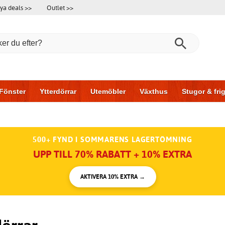
ya deals >>
Outlet >>
Fönster
Ytterdörrar
Utemöbler
Växthus
Stugor & fr
l & garage
Hus & bygg
Förvaring
Skjutdörrar
500+ FYND I SOMMARENS LAGERTÖMNING
UPP TILL 70% RABATT + 10% EXTRA
AKTIVERA 10% EXTRA →