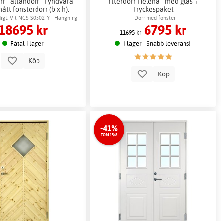
r - altandörr - Fyndvara -
Ytterdörr Helena - med glas +
tt fönsterdörr (b x h):
Tryckespaket
17x21
igt: Vit NCS S0502-Y | Hängning
Dörr med fönster
18695 kr
6795 kr
pardörr: Vänster
11695 kr
Fåtal i lager
I lager - Snabb leverans!
Köp
Köp
-41%
TOM 15/8