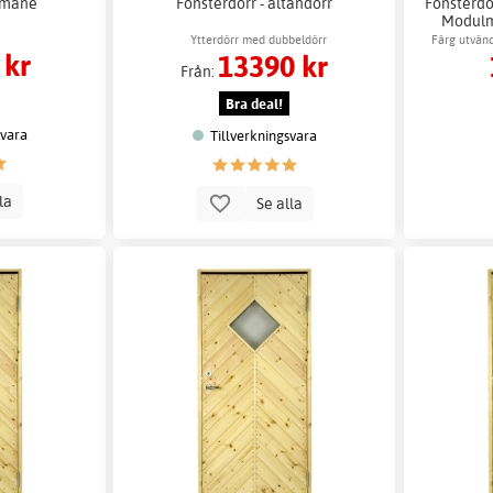
vmåne
Fönsterdörr - altandörr
Fönsterdör
Modulmå
Ytterdörr med dubbeldörr
Färg utvänd
 kr
13390 kr
Från:
Bra deal!
svara
Tillverkningsvara
lla
Se alla