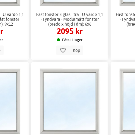
 - U-värde 1,1
Fast fönster 3-glas - trä - U-värde 1,1
Fast fönste
ått fönster
- Fyndvara - Modulmått fönster
- Fyndv
m): 9x12
(bredd x höjd i dm): 6x6
(bre
r
2095 kr
er
Fåtal i lager
p
Köp