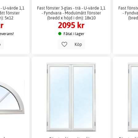
 - U-värde 1,1
Fast fönster 3-glas - trä - U-värde 1,1
Fast fönste
ått fönster
- Fyndvara - Modulmått fönster
- Fyndv
m): 5x12
(bredd x höjd i dm): 18x10
(bred
r
2095 kr
leverans!
Fåtal i lager
p
Köp