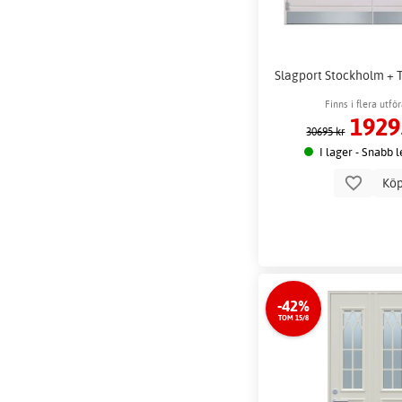
Slagport Stockholm + 
Finns i flera utf
1929
30695 kr
I lager - Snabb 
Kö
-42%
TOM 15/8