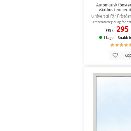
Automatisk fönste
växthus temperat
ventilatio
Universal för Fristå
Temperaturreglering för opt
295 
395 kr
I lager - Snabb 
Kö