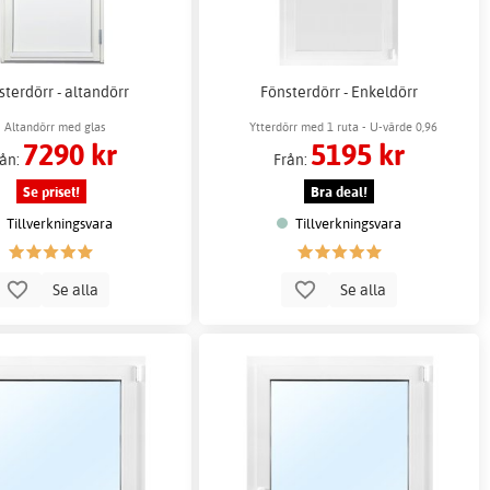
sterdörr - altandörr
Fönsterdörr - Enkeldörr
Altandörr med glas
Ytterdörr med 1 ruta - U-värde 0,96
7290 kr
5195 kr
rån:
Från:
Se priset!
Bra deal!
Tillverkningsvara
Tillverkningsvara
Se alla
Se alla