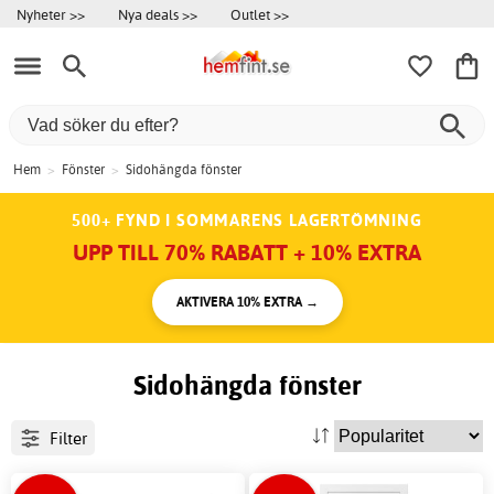
Nyheter >>
Nya deals >>
Outlet >>
Hem
>
Fönster
>
Sidohängda fönster
500+ FYND I SOMMARENS LAGERTÖMNING
UPP TILL 70% RABATT + 10% EXTRA
AKTIVERA 10% EXTRA →
Sidohängda fönster
Filter