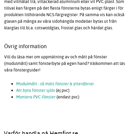
med vitmålat trä, vitlackerad aluminium eller vit PVC-plast. Som
tillval kan färgen på det flesta fönsterna bytas enligt färger i för
produkten tillhörande NCS-färgregister. På samma vis kan också
glasen på många av våra sidohängda modeller bytas ut från
klarglas till bl.a. cotswoldglas, frostat glas och härdat glas.
Övrig information
Vill du läsa mer om uppmätning av och mått på fönster
(modulmått) samt fönsterbyte på egen hand? Välkommen att läs
våra fönsterguider!
Modulmått - så mäts fönster & ytterdörrar
Att byta fönster själv
(ej pvc)
Montera PVC-fönster
(endast pvc)
Varför handla på Hemfint.se