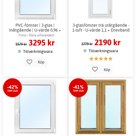
PVC-fönster | 3-glas |
3-glasfönster trä utåtgående -
inåtgående | U-värde 0,96 +
1-luft - U-värde 1,1 + Drevband
Drevband
Finns i flera utföranden!
2190 kr
3295 kr
3779 kr
5579 kr
Tillverkningsvara
Tillverkningsvara
Köp
Köp
-42%
-41%
TOM 15/8
TOM 15/8