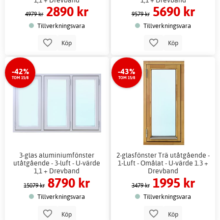
2890 kr
5690 kr
4979 kr
9579 kr
Tillverkningsvara
Tillverkningsvara
Köp
Köp
-42%
-43%
TOM 15/8
TOM 15/8
3-glas aluminiumfönster
2-glasfönster Trä utåtgående -
utåtgående - 3-luft - U-värde
1-Luft - Omålat - U-värde 1.3 +
1,1 + Drevband
Drevband
8790 kr
1995 kr
15079 kr
3479 kr
Tillverkningsvara
Tillverkningsvara
Köp
Köp