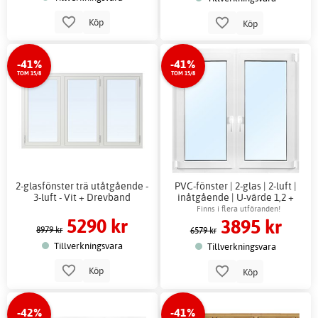
Köp
Köp
-41%
-41%
TOM 15/8
TOM 15/8
2-glasfönster trä utåtgående -
PVC-fönster | 2-glas | 2-luft |
3-luft - Vit + Drevband
inåtgående | U-värde 1,2 +
Drevband
Finns i flera utföranden!
5290 kr
3895 kr
8979 kr
6579 kr
Tillverkningsvara
Tillverkningsvara
Köp
Köp
-42%
-41%