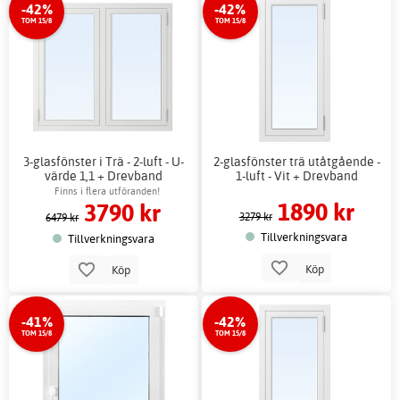
-42%
-42%
TOM 15/8
TOM 15/8
3-glasfönster i Trä - 2-luft - U-
2-glasfönster trä utåtgående -
värde 1,1 + Drevband
1-luft - Vit + Drevband
Finns i flera utföranden!
1890 kr
3790 kr
3279 kr
6479 kr
Tillverkningsvara
Tillverkningsvara
Köp
Köp
-41%
-42%
TOM 15/8
TOM 15/8