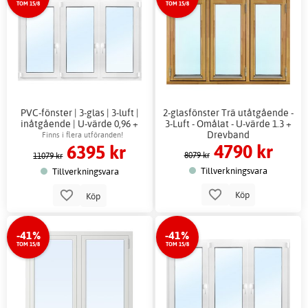
TOM 15/8
TOM 15/8
PVC-fönster | 3-glas | 3-luft |
2-glasfönster Trä utåtgående -
inåtgående | U-värde 0,96 +
3-Luft - Omålat - U-värde 1.3 +
Drevband
Drevband
Finns i flera utföranden!
4790 kr
6395 kr
8079 kr
11079 kr
Tillverkningsvara
Tillverkningsvara
Köp
Köp
-41%
-41%
TOM 15/8
TOM 15/8