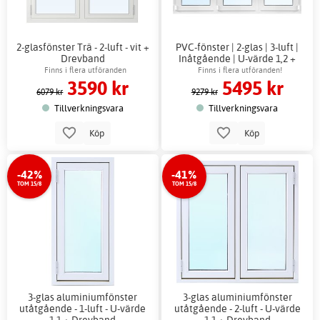
2-glasfönster Trä - 2-luft - vit +
PVC-fönster | 2-glas | 3-luft |
Drevband
Inåtgående | U-värde 1,2 +
Drevband
Finns i flera utföranden
Finns i flera utföranden!
3590 kr
5495 kr
6079 kr
9279 kr
Tillverkningsvara
Tillverkningsvara
Köp
Köp
-42%
-41%
TOM 15/8
TOM 15/8
3-glas aluminiumfönster
3-glas aluminiumfönster
utåtgående - 1-luft - U-värde
utåtgående - 2-luft - U-värde
1,1 + Drevband
1,1 + Drevband