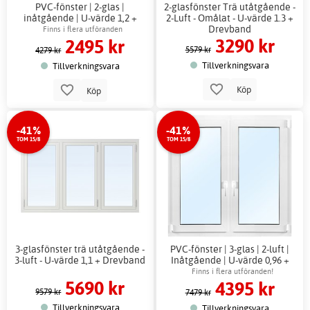
PVC-fönster | 2-glas |
2-glasfönster Trä utåtgående -
inåtgående | U-värde 1,2 +
2-Luft - Omålat - U-värde 1.3 +
Drevband
Drevband
Finns i flera utföranden
3290 kr
2495 kr
5579 kr
4279 kr
Tillverkningsvara
Tillverkningsvara
Köp
Köp
-41%
-41%
TOM 15/8
TOM 15/8
3-glasfönster trä utåtgående -
PVC-fönster | 3-glas | 2-luft |
3-luft - U-värde 1,1 + Drevband
Inåtgående | U-värde 0,96 +
Drevband
Finns i flera utföranden!
5690 kr
4395 kr
9579 kr
7479 kr
Tillverkningsvara
Tillverkningsvara