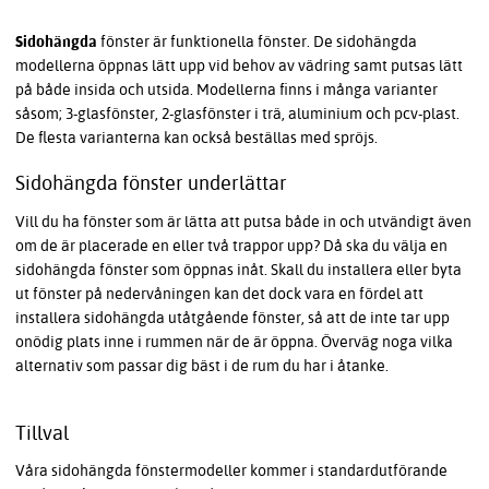
Sidohängda
fönster är funktionella fönster. De sidohängda
modellerna öppnas lätt upp vid behov av vädring samt putsas lätt
på både insida och utsida. Modellerna finns i många varianter
såsom; 3-glasfönster, 2-glasfönster i trä, aluminium och pcv-plast.
De flesta varianterna kan också beställas med spröjs.
Sidohängda fönster underlättar
Vill du ha fönster som är lätta att putsa både in och utvändigt även
om de är placerade en eller två trappor upp? Då ska du välja en
sidohängda fönster som öppnas inåt. Skall du installera eller byta
ut fönster på nedervåningen kan det dock vara en fördel att
installera sidohängda utåtgående fönster, så att de inte tar upp
onödig plats inne i rummen när de är öppna. Överväg noga vilka
alternativ som passar dig bäst i de rum du har i åtanke.
Tillval
Våra sidohängda fönstermodeller kommer i standardutförande