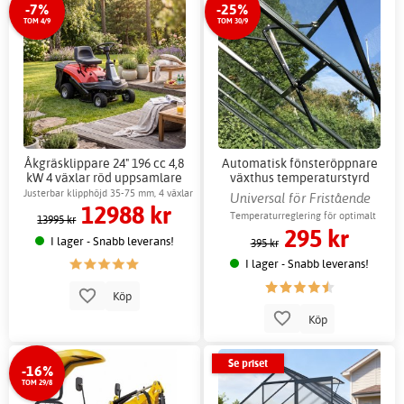
-7%
-25%
TOM 4/9
TOM 30/9
Åkgräsklippare 24" 196 cc 4,8
Automatisk fönsteröppnare
kW 4 växlar röd uppsamlare
växthus temperaturstyrd
150L
ventilation
Justerbar klipphöjd 35-75 mm, 4 växlar
Universal för Fristående
12988 kr
växthus
Temperaturreglering för optimalt
13995 kr
295 kr
växtklimat
I lager - Snabb leverans!
395 kr
I lager - Snabb leverans!
Köp
Köp
Se priset
-16%
TOM 29/8