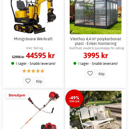
Minigrävare Werkraft
Växthus 4,4 m² polykarbonat
plast - Enkel montering
Vikt: 560 kg
Kraftfullt skydd & ljusinsläpp för odling
44595 kr
3995 kr
52998 kr
I lager - Snabb leverans!
I lager - Snabb leverans!
Köp
Köp
Storsäljare
-49%
TOM 15/8