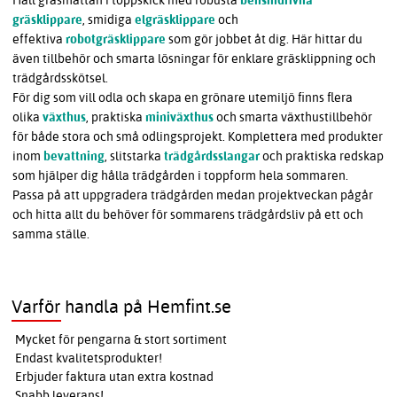
gräsklippare
, smidiga
elgräsklippare
och
effektiva
robotgräsklippare
som gör jobbet åt dig. Här hittar du
även tillbehör och smarta lösningar för enklare gräsklippning och
trädgårdsskötsel.
För dig som vill odla och skapa en grönare utemiljö finns flera
olika
växthus
, praktiska
miniväxthus
och smarta växthustillbehör
för både stora och små odlingsprojekt. Komplettera med produkter
inom
bevattning
, slitstarka
trädgårdsslangar
och praktiska redskap
som hjälper dig hålla trädgården i toppform hela sommaren.
Passa på att uppgradera trädgården medan projektveckan pågår
och hitta allt du behöver för sommarens trädgårdsliv på ett och
samma ställe.
Varför handla på Hemfint.se
Mycket för pengarna & stort sortiment
Endast kvalitetsprodukter!
Erbjuder faktura utan extra kostnad
Snabb leverans!