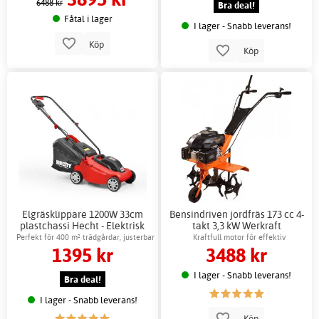
6488 kr
Bra deal!
Fåtal i lager
I lager - Snabb leverans!
Köp
Köp
Elgräsklippare 1200W 33cm
Bensindriven jordfräs 173 cc 4-
plastchassi Hecht - Elektrisk
takt 3,3 kW Werkraft
motor
Perfekt för 400 m² trädgårdar, justerbar
Kraftfull motor för effektiv
1395 kr
3488 kr
höjd
jordbearbetning
I lager - Snabb leverans!
Bra deal!
I lager - Snabb leverans!
Köp