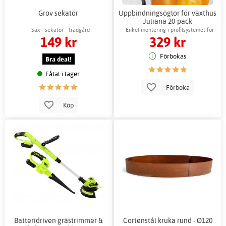
Grov sekatör
Uppbindningsöglor för växthus
Juliana 20-pack
växthustillbehör
Sax - sekatör - trädgård
Enkel montering i profilsystemet för
149 kr
329 kr
stabilitet
Förbokas
Bra deal!
Fåtal i lager
Förboka
Köp
Batteridriven grästrimmer &
Cortenstål kruka rund - Ø120