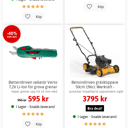
Köp
Köp
-40%
TOM 30/9
Batteridriven sekatör Verto
Bensindriven gräsklippare
7,2V Li-Ion för grova grenar
50cm 196cc Werkraft -
Bensinmotor
Kapar grenar upp till 16 mm med
Justerbar klipphöjd & uppsamlare ingår
595 kr
3795 kr
laddare
995 kr
I lager - Snabb leverans!
Bra deal!
I lager - Snabb leverans!
Köp