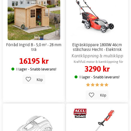
Förråd Ingrid B - 5,0 m² - 28 mm
Elgräsklippare 1800W 46cm
trä
stålchassi Hecht - Elektrisk
gräsklippare
Kantklippning & multiklipp
16195 kr
Kraftfull motor & kantklippning för
3290 kr
perfekta kanter
I lager - Snabb leverans!
I lager - Snabb leverans!
Köp
Köp