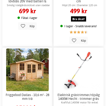
lövblås 20V med batteri &
cm
laddare
Smidig trädgårdsskötsel utan sladdar
Höjd 20 cm | Diameter 120 cm
699 kr
499 kr
eller bensin
Fåtal i lager
Bra deal!
I lager - Snabb leverans!
Köp
Köp
Friggebod Dallas - 10,6 m² - 28
Elektrisk grästrimmer/röjsåg
mm trä
1400W Hecht - trimmer gräs
effektiv
Kraftfull 1400W motor för enkel