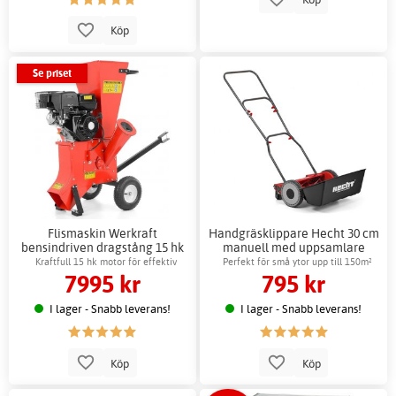
Köp
Se priset
Flismaskin Werkraft
Handgräsklippare Hecht 30 cm
bensindriven dragstång 15 hk
manuell med uppsamlare
stor röd
metallchassi
Kraftfull 15 hk motor för effektiv
Perfekt för små ytor upp till 150m²
7995 kr
795 kr
flisning
I lager - Snabb leverans!
I lager - Snabb leverans!
Köp
Köp