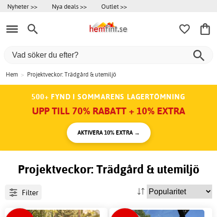
Nyheter >>
Nya deals >>
Outlet >>
Hem
>
Projektveckor: Trädgård & utemiljö
500+ FYND I SOMMARENS LAGERTÖMNING
UPP TILL 70% RABATT + 10% EXTRA
AKTIVERA 10% EXTRA →
Projektveckor: Trädgård & utemiljö
Filter