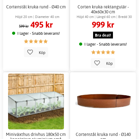
Cortenstål kruka rund - Ø40 cm
Corten kruka rektangulär -
40x60x30 cm
Höjd 20 cm | Diameter 40 cm
Höjd 40 cm | Längd 60 cm | Bredd 30
495 kr
999 kr
cm
599 kr
I lager - Snabb leverans!
Bra deal!
I lager - Snabb leverans!
Köp
Köp
Miniväxthus drivhus 180x50 cm
Cortenstål kruka rund - Ø140