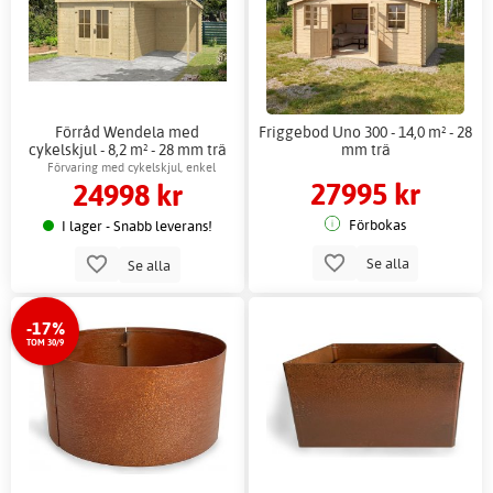
Förråd Wendela med
Friggebod Uno 300 - 14,0 m² - 28
cykelskjul - 8,2 m² - 28 mm trä
mm trä
Förvaring med cykelskjul, enkel
27995 kr
24998 kr
montering
Förbokas
I lager - Snabb leverans!
Se alla
Se alla
-17%
TOM 30/9