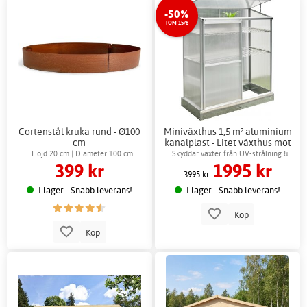
-50%
TOM 15/8
Cortenstål kruka rund - Ø100
Miniväxthus 1,5 m² aluminium
cm
kanalplast - Litet växthus mot
vägg + Växthusbord
Höjd 20 cm | Diameter 100 cm
Skyddar växter från UV-strålning &
399 kr
1995 kr
skadedjur
3995 kr
I lager - Snabb leverans!
I lager - Snabb leverans!
Köp
Köp