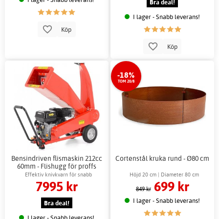
Bra deal!
I lager - Snabb leverans!
Köp
Köp
-18%
TOM 20/8
Bensindriven flismaskin 212cc
Cortenstål kruka rund - Ø80 cm
60mm - Flishugg för proffs
Effektiv knivkvarn för snabb
Höjd 20 cm | Diameter 80 cm
7995 kr
699 kr
kompostering
849 kr
I lager - Snabb leverans!
Bra deal!
I lager - Snabb leverans!