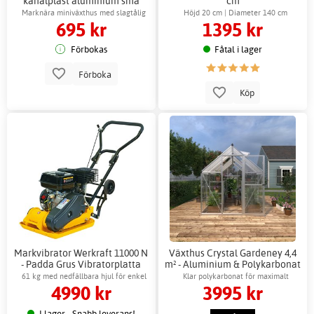
kanalplast aluminium små
cm
växthus
Marknära miniväxthus med slagtålig
Höjd 20 cm | Diameter 140 cm
695 kr
1395 kr
kanalplast
Förbokas
Fåtal i lager
Förboka
Köp
Markvibrator Werkraft 11000 N
Växthus Crystal Gardeney 4,4
- Padda Grus Vibratorplatta
m² - Aluminium & Polykarbonat
Stål
61 kg med nedfällbara hjul för enkel
Klar polykarbonat för maximalt
4990 kr
3995 kr
transport
ljusinsläpp
I lager - Snabb leverans!