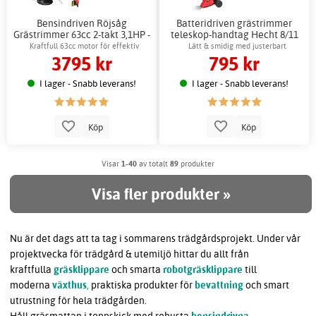
Bensindriven Röjsåg
Batteridriven grästrimmer
Grästrimmer 63cc 2-takt 3,1HP -
teleskop-handtag Hecht 8/11
Hecht
cm Li-ion
Kraftfull 63cc motor för effektiv
Lätt & smidig med justerbart
3795 kr
795 kr
trimning
teleskophandtag
I lager - Snabb leverans!
I lager - Snabb leverans!
Köp
Köp
Visar
1-40
av totalt
89
produkter
Visa fler produkter »
Nu är det dags att ta tag i sommarens trädgårdsprojekt. Under vår
projektvecka för trädgård & utemiljö hittar du allt från
kraftfulla
gräsklippare
och smarta
robotgräsklippare
till
moderna
växthus
,
praktiska produkter för
bevattning
och smart
utrustning för hela trädgården.
Håll gräsmattan i toppskick med robusta
bensindrivna