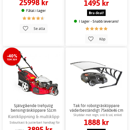
25998 kr
1495 kr
trädgårdsskötsel
Fåtal i lager
Bra deal!
I lager - Snabb leverans!
Se alla
Köp
-40%
TOM 30/9
Självgående trehjulig
Tak för robotgräsklippare
bensingräsklippare 51cm
väderbeständigt 75x60x46 cm
Hecht 173cc
svart
Skyddar mot regn, snö & sol, enkel
Kantklippning & multiklipp
1888 kr
montering
Sidoutkast & justerbart handtag för
3895 kr
enkel klippning