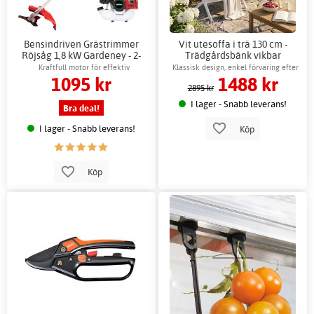
Bensindriven Grästrimmer
Vit utesoffa i trä 130 cm -
Röjsåg 1,8 kW Gardeney - 2-
Trädgårdsbänk vikbar
taktsmotor
utomhus + Fläckborttagare för
Kraftfull motor för effektiv
Klassisk design, enkel förvaring efter
1095 kr
1488 kr
möbler
grästrimning
säsong
2895 kr
I lager - Snabb leverans!
Bra deal!
I lager - Snabb leverans!
Köp
Köp