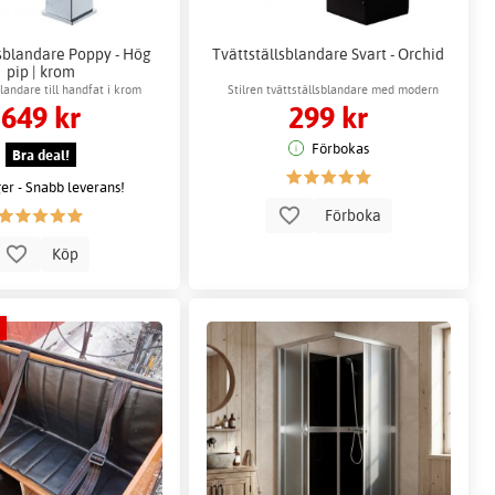
lsblandare Poppy - Hög
Tvättställsblandare Svart - Orchid
pip | krom
landare till handfat i krom
Stilren tvättställsblandare med modern
649 kr
299 kr
design
Förbokas
Bra deal!
ger - Snabb leverans!
Förboka
Köp