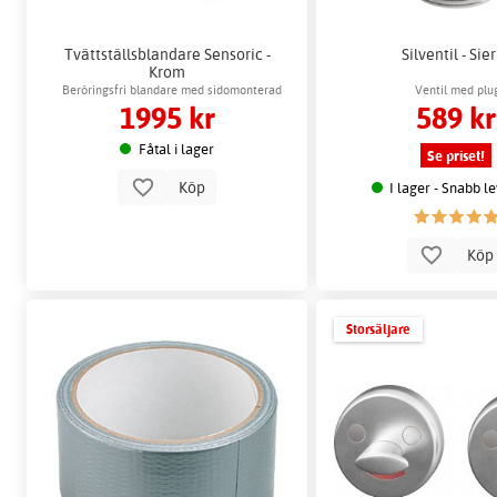
Tvättställsblandare Sensoric -
Silventil - Sie
Krom
Beröringsfri blandare med sidomonterad
Ventil med plu
1995 kr
589 kr
temperaturreglering
Fåtal i lager
Se priset!
Köp
I lager - Snabb l
Kö
Storsäljare