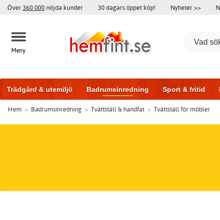
Över
360 000
nöjda kunder
30 dagars öppet köp!
Nyheter >>
N
Meny
Trädgård & utemiljö
Badrumsinredning
Sport & fritid
Hem
>
Badrumsinredning
>
Tvättställ & handfat
>
Tvättställ för möbler
Badrumsmöbler
Träningsutrustning
Garageportar
Bi