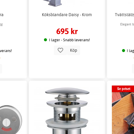
rra
Köksblandare Daisy - Krom
Tvättstäl
gg
Elegant b
695 kr
I lager - Snabb leverans!
Köp
everans!
I la
p
Se priset