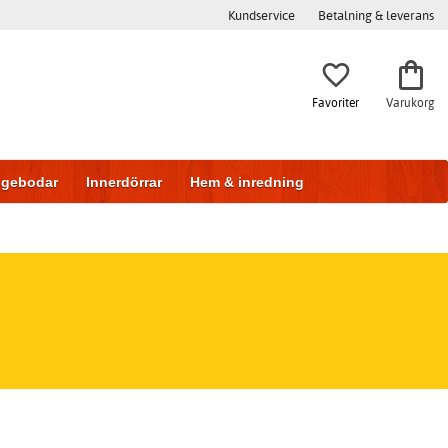
Kundservice
Betalning & leverans
Favoriter
Varukorg
iggebodar
Innerdörrar
Hem & inredning