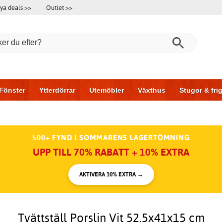
ya deals >>
Outlet >>
Fönster
Ytterdörrar
Utemöbler
Växthus
Stugor & fr
l & garage
Hus & bygg
Förvaring
Skjutdörrar
500+ FYND I SOMMARENS LAGERTÖMNING
UPP TILL 70% RABATT + 10% EXTRA
AKTIVERA 10% EXTRA →
Tvättställ Porslin Vit 52,5x41x15 cm