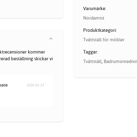
Varumärke:
Nordamist
Produktkategori:
Tvättställ för möbler
Taggar:
oduktrecensioner kommer
erad beställning skickar vi
Tvättställ
,
Badrumsinredni
öpare
2026-01-13