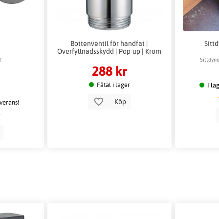
Bottenventil för handfat |
Sittd
Överfyllnadsskydd | Pop-up | Krom
!
Sittdyn
288 kr
Fåtal i lager
I la
Köp
everans!
p