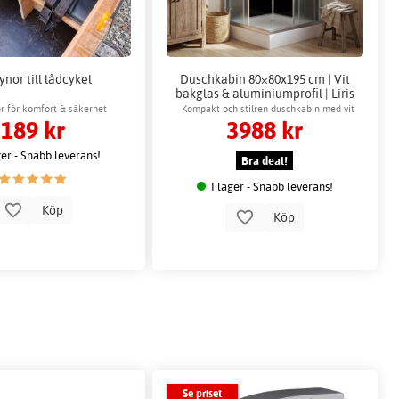
ynor till lådcykel
Duschkabin 80×80x195 cm | Vit
bakglas & aluminiumprofil | Liris
or för komfort & säkerhet
Kompakt och stilren duschkabin med vit
189 kr
3988 kr
bakvägg och kromade detaljer
ger - Snabb leverans!
Bra deal!
I lager - Snabb leverans!
Köp
Köp
Se priset