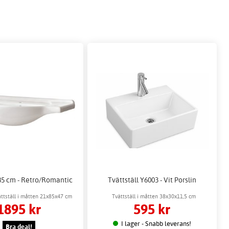
 85 cm - Retro/Romantic
Tvättställ Y6003 - Vit Porslin
ättställ i måtten 21x85x47 cm
Tvättställ i måtten 38x30x11,5 cm
1895 kr
595 kr
I lager - Snabb leverans!
Bra deal!