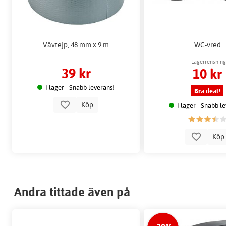
Vävtejp, 48 mm x 9 m
WC-vred
Lagerrensning
39 kr
10 kr
I lager - Snabb leverans!
Bra deal!
Köp
I lager - Snabb l
Kö
Andra tittade även på