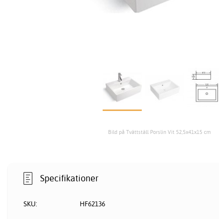
Bild på Tvättställ Porslin Vit 52,5x41x15 cm
Specifikationer
SKU:
HF62136