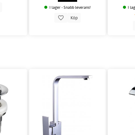
p
I lager - Snabb leverans!
I la
Köp