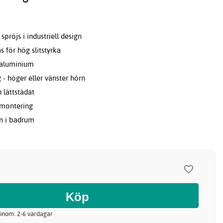
pröjs i industriell design
 för hög slitstyrka
t aluminium
- höger eller vänster hörn
h lättstädat
l montering
on i badrum
 inom: 2-6 vardagar