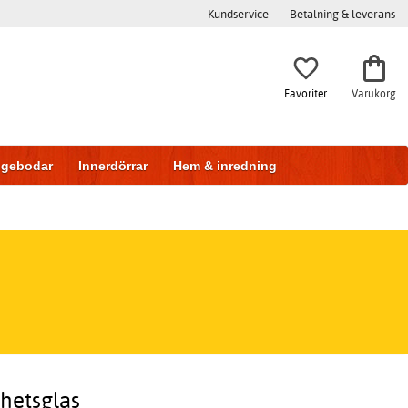
Kundservice
Betalning & leverans
Favoriter
Varukorg
iggebodar
Innerdörrar
Hem & inredning
hetsglas