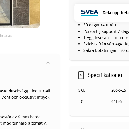
Dela upp beta
30 dagar returrätt
Personlig support 7 dag
hetsglas
Trygg leverans – mindre
Skickas från vårt eget l
Säkra betalningar –30-da
Specifikationer
SKU:
206-6-15
ta duschvägg i industriell
ilrent och exklusivt intryck
ID:
64156
 består av 6 mm härdat
rt med tunnare alternativ.