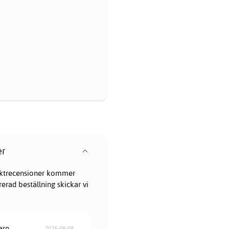
er
oduktrecensioner kommer
erad beställning skickar vi
are
2025-08-08