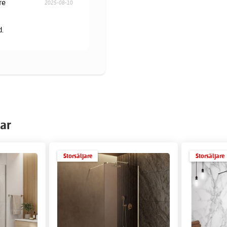
re
2025-08-10
d.
ar
Storsäljare
Storsäljare