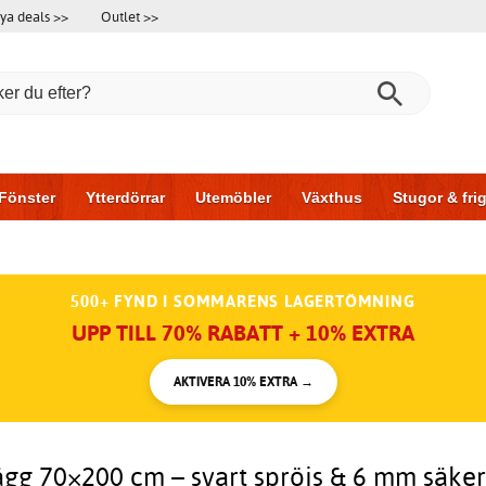
ya deals >>
Outlet >>
Fönster
Ytterdörrar
Utemöbler
Växthus
Stugor & fr
l & garage
Hus & bygg
Förvaring
Skjutdörrar
500+ FYND I SOMMARENS LAGERTÖMNING
UPP TILL 70% RABATT + 10% EXTRA
AKTIVERA 10% EXTRA →
gg 70×200 cm – svart spröjs & 6 mm säker