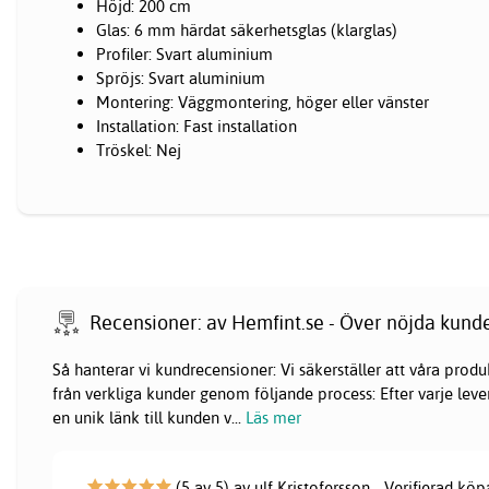
Höjd: 200 cm
Glas: 6 mm härdat säkerhetsglas (klarglas)
Profiler: Svart aluminium
Spröjs: Svart aluminium
Montering: Väggmontering, höger eller vänster
Installation: Fast installation
Tröskel: Nej
Recensioner: av Hemfint.se - Över nöjda kund
Så hanterar vi kundrecensioner: Vi säkerställer att våra pr
från verkliga kunder genom följande process: Efter varje lever
en unik länk till kunden v
...
Läs mer
(5 av 5) av ulf Kristofersson - Verifierad köp