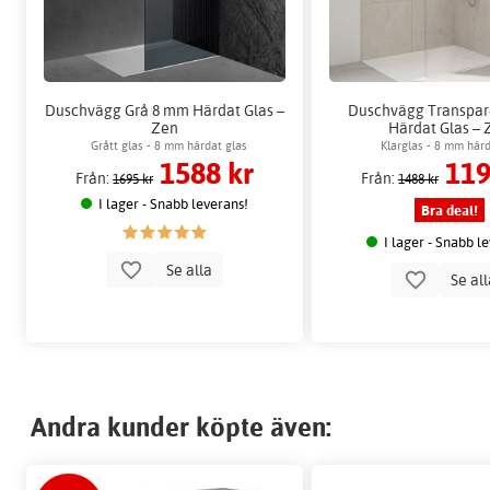
Duschvägg Grå 8 mm Härdat Glas –
Duschvägg Transpar
Zen
Härdat Glas – 
Grått glas - 8 mm härdat glas
Klarglas - 8 mm härd
1588 kr
119
Från:
Från:
1695 kr
1488 kr
I lager - Snabb leverans!
Bra deal!
I lager - Snabb l
Se alla
Se al
Andra kunder köpte även: