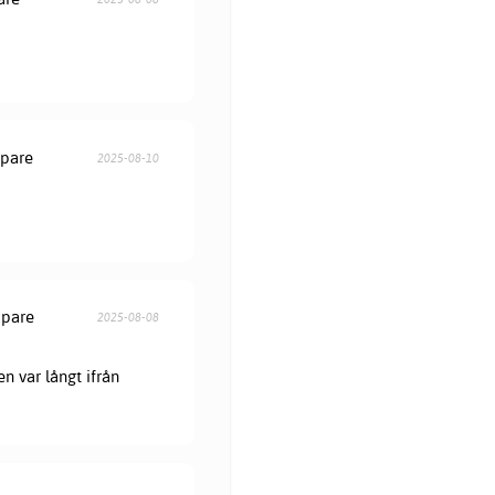
öpare
2025-08-10
öpare
2025-08-08
en var långt ifrån