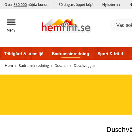
Över
360 000
nöjda kunder
30 dagars öppet köp!
Nyheter >>
N
Meny
Trädgård & utemiljö
Badrumsinredning
Sport & fritid
Hem
>
Badrumsinredning
>
Duschar
>
Duschväggar
Badrumsmöbler
Träningsutrustning
Garageportar
Bi
Duschvä