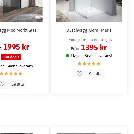
ägg Med Mörkt Glas
Duschvägg Krom - Maris
Modern finish - 8 mm klarglas
1995 kr
1395 kr
n:
Från:
I lager - Snabb leverans!
Bra deal!
ger - Snabb leverans!
Se alla
Se alla