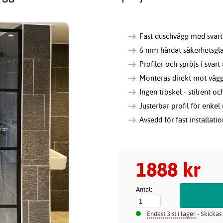
Fast duschvägg med svart s
6 mm härdat säkerhetsglas
Profiler och spröjs i svar
Monteras direkt mot vägg 
Ingen tröskel - stilrent oc
Justerbar profil för enke
Avsedd för fast installati
1888 kr
Antal:
Endast 3 st i lager
- Skickas