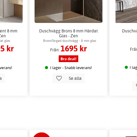
ent 8 mm
Duschvägg Brons 8 mm Härdat
Duschv
Zen
Glas - Zen
at glas
Bronsfärgad duschvägg - 8 mm glas
5 kr
1695 kr
Frå
Från:
Bra deal!
I la
everans!
I lager - Snabb leverans!
la
Se alla