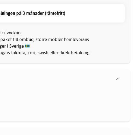
lningen på 3 månader (räntefritt)
ar i veckan
 paket till ombud, större möbler hemleverans
ager i Sverige
gars faktura, kort, swish eller direktbetalning