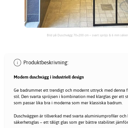
Bild på Duschvägg 70×200 cm – svart spröjs & 6 mm säker
Produktbeskrivning:
Modern
duschvägg
i industriell design
Ge badrummet ett trendigt och modernt uttryck med denna fas
stil. Den svarta spröjsen i kombination med klarglas ger ett st
som passar lika bra i moderna som mer klassiska badrum.
Duschväggen är tillverkad med svarta aluminiumprofiler och
säkerhetsglas – ett tåligt glas som ger bättre stabilitet jämfö