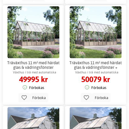
Träväxthus 11 m² med härdat
Träväxthus 11 m² med härdat
glas & vädringsfönster
glas & vädringsfönster +
Växthustillbehör
Växthus i trä med automatiska
Växthus i trä med automatiska
49995 kr
50079 kr
fönsteröppnare
fönsteröppnare
Förbokas
Förbokas
Förboka
Förboka