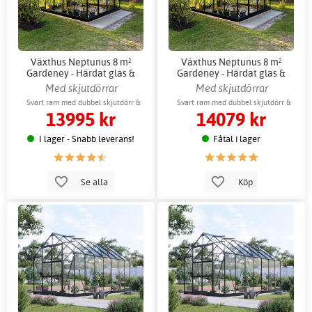
Växthus Neptunus 8 m²
Växthus Neptunus 8 m²
Gardeney - Härdat glas &
Gardeney - Härdat glas &
aluminium
aluminium + Växthustillbehör
Med skjutdörrar
Med skjutdörrar
Svart ram med dubbel skjutdörr &
Svart ram med dubbel skjutdörr &
13995 kr
14079 kr
ventilationsfönster
ventilationsfönster
I lager - Snabb leverans!
Fåtal i lager
Se alla
Köp