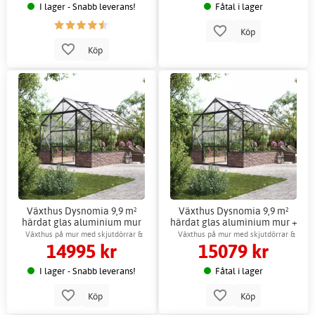
I lager - Snabb leverans!
Fåtal i lager
Köp
Köp
Växthus Dysnomia 9,9 m²
Växthus Dysnomia 9,9 m²
härdat glas aluminium mur
härdat glas aluminium mur +
Växthustillbehör
Växthus på mur med skjutdörrar &
Växthus på mur med skjutdörrar &
14995 kr
15079 kr
ventilation
ventilation
I lager - Snabb leverans!
Fåtal i lager
Köp
Köp