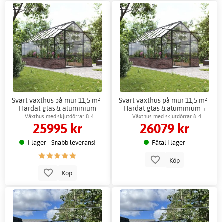
Svart växthus på mur 11,5 m² -
Svart växthus på mur 11,5 m² -
Härdat glas & aluminium
Härdat glas & aluminium +
Växthustillbehör
Växthus med skjutdörrar & 4
Växthus med skjutdörrar & 4
25995 kr
26079 kr
ventilationsfönster
ventilationsfönster
I lager - Snabb leverans!
Fåtal i lager
Köp
Köp