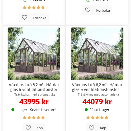
Förboka
Förboka
Växthus i trä 8,2 m² - Härdat
Växthus i trä 8,2 m² - Härdat
glas & ventilationsfönster
glas & ventilationsfönster +
Växthustillbehör
Träväxthus med automatiska
Träväxthus med automatiska
43995 kr
44079 kr
fönsteröppnare
fönsteröppnare
I lager - Snabb leverans!
Fåtal i lager
Köp
Köp