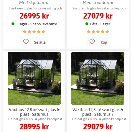
Växthustillbehör
Med skjutdörrar
Med skjutdörrar
Svart ram & glas för säker odling och
Svart ram & glas för säker odling och
26995 kr
27079 kr
uterum
uterum
I lager - Snabb leverans!
Fåtal i lager
Se alla
Köp
Växthus 12,8 m² svart glas &
Växthus 12,8 m² svart glas &
plast - Saturnus
plast - Saturnus +
Växthustillbehör
Härdat glas & UV-skyddad kanalplast
Härdat glas & UV-skyddad kanalplast
28995 kr
29079 kr