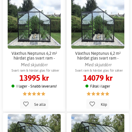
Växthus Neptunus 6,2 m²
Växthus Neptunus 6,2 m²
härdat glas svart ram -
härdat glas svart ram -
Gardeney
Gardeney + Växthustillbehör
Med skjutdörr
Med skjutdörr
Svart ram & härdat glas för säker
Svart ram & härdat glas för säker
13995 kr
14079 kr
odling
odling
I lager - Snabb leverans!
Fåtal i lager
Se alla
Köp