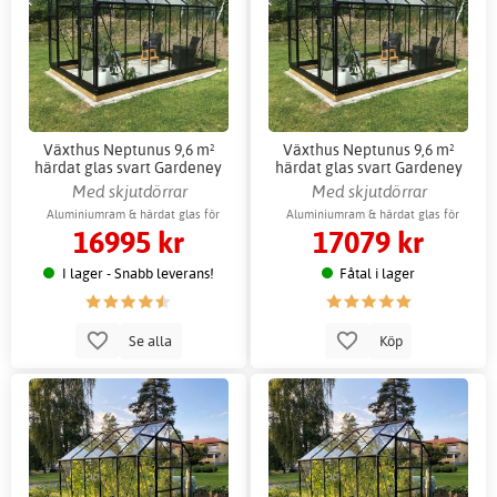
Växthus Neptunus 9,6 m²
Växthus Neptunus 9,6 m²
härdat glas svart Gardeney
härdat glas svart Gardeney
aluminium
aluminium + Växthustillbehör
Med skjutdörrar
Med skjutdörrar
Aluminiumram & härdat glas för
Aluminiumram & härdat glas för
16995 kr
17079 kr
hållbarhet
hållbarhet
I lager - Snabb leverans!
Fåtal i lager
Se alla
Köp