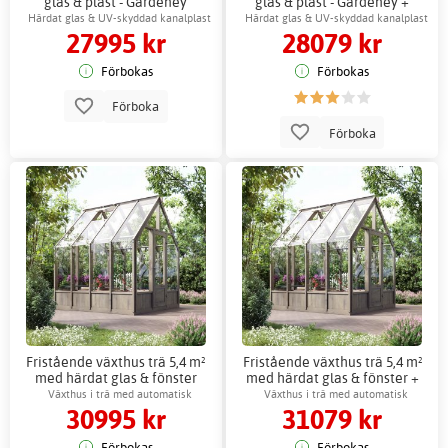
glas & plast - Gardeney
glas & plast - Gardeney +
Växthustillbehör
Härdat glas & UV-skyddad kanalplast
Härdat glas & UV-skyddad kanalplast
27995 kr
28079 kr
Förbokas
Förbokas
Förboka
Förboka
Fristående växthus trä 5,4 m²
Fristående växthus trä 5,4 m²
med härdat glas & fönster
med härdat glas & fönster +
Växthustillbehör
Växthus i trä med automatisk
Växthus i trä med automatisk
30995 kr
31079 kr
ventilation
ventilation
Förbokas
Förbokas