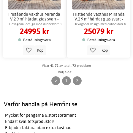
Fristående växthus Miranda
Fristående växthus Miranda
V.2 9 m² härdat glas svart -
V.2 9 m² härdat glas svart -
Gardeney
Gardeney + Växthustillbehör
Hexagonal design med dubbeldörr &
Hexagonal design med dubbeldörr &
24995 kr
25079 kr
ventilation
ventilation
Beställningsvara
Beställningsvara
Köp
Köp
Visar
41-72
av totalt
72
produkter
Välj sida:
<
1
2
Varför handla på Hemfint.se
Mycket för pengarna & stort sortiment
Endast kvalitetsprodukter!
Erbjuder faktura utan extra kostnad