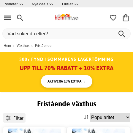
Nyheter >>
Nya deals >>
Outlet >>
Hem
>
Växthus
>
Fristående
500+ FYND I SOMMARENS LAGERTÖMNING
UPP TILL 70% RABATT + 10% EXTRA
AKTIVERA 10% EXTRA →
Fristående växthus
Filter