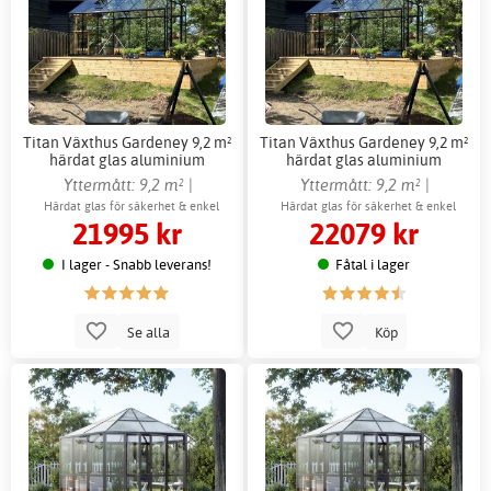
Titan Växthus Gardeney 9,2 m²
Titan Växthus Gardeney 9,2 m²
härdat glas aluminium
härdat glas aluminium
fristående
fristående + Växthustillbehör
Yttermått: 9,2 m² |
Yttermått: 9,2 m² |
Innermått: 8,8 m²
Innermått: 8,8 m²
Härdat glas för säkerhet & enkel
Härdat glas för säkerhet & enkel
21995 kr
22079 kr
rengöring
rengöring
I lager - Snabb leverans!
Fåtal i lager
Se alla
Köp