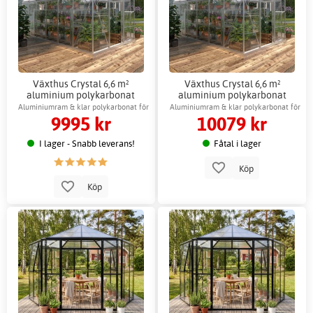
Växthus Crystal 6,6 m²
Växthus Crystal 6,6 m²
aluminium polykarbonat
aluminium polykarbonat
Gardeney
Gardeney + Växthustillbehör
Aluminiumram & klar polykarbonat för
Aluminiumram & klar polykarbonat för
9995 kr
10079 kr
ljus miljö
ljus miljö
I lager - Snabb leverans!
Fåtal i lager
Köp
Köp