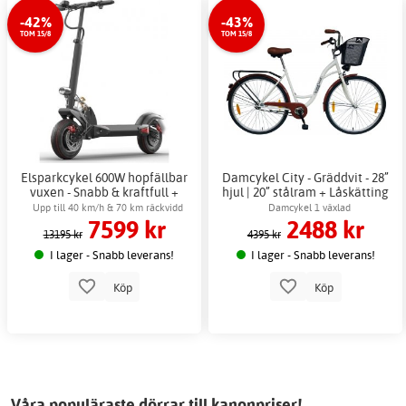
-42%
-43%
TOM 15/8
TOM 15/8
Elsparkcykel 600W hopfällbar
Damcykel City - Gräddvit - 28”
vuxen - Snabb & kraftfull +
hjul | 20” stålram + Låskätting
Låskätting
Upp till 40 km/h & 70 km räckvidd
Damcykel 1 växlad
7599 kr
2488 kr
13195 kr
4395 kr
I lager - Snabb leverans!
I lager - Snabb leverans!
Köp
Köp
Våra populäraste dörrar till kanonpriser!