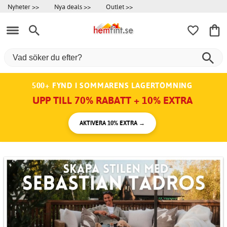
Nyheter >>
Nya deals >>
Outlet >>
500+ FYND I SOMMARENS LAGERTÖMNING
UPP TILL 70% RABATT + 10% EXTRA
AKTIVERA 10% EXTRA →