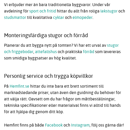
Vi erbjuder mer än bara traditionella byggvaror. Under vår
avdelning för
sport och fritid
hittar du allt från roliga
lekstugor
och
studsmattor
till kvalitativa
cyklar
och
elmopeder
.
Monteringsfärdiga stugor och förråd
Planerar du att bygga nytt på tomten? Vi har ett urval av
stugor
och friggebodar
,
attefallshus
och praktiska
förråd
som levereras
som smidiga byggsatser av hög kvalitet.
Personlig service och trygga köpvillkor
På
Hemfint.se
hittar du inte bara ett brett sortiment till
marknadsledande priser, utan även den guidning du behöver för
att välja rätt. Oavsett om du har frågor om måttbeställningar,
tekniska specifikationer eller materialval finns vi alltid till hands
för att hjälpa dig genom ditt köp.
Hemfint finns på både
Facebook
och
Instagram
, följ oss gärna där!