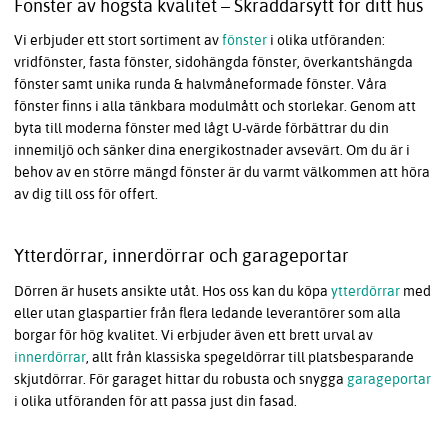
Fönster av högsta kvalitet – Skräddarsytt för ditt hus
Vi erbjuder ett stort sortiment av
fönster
i olika utföranden:
vridfönster, fasta fönster, sidohängda fönster, överkantshängda
fönster samt unika runda & halvmåneformade fönster. Våra
fönster finns i alla tänkbara modulmått och storlekar. Genom att
byta till moderna fönster med lågt U-värde förbättrar du din
innemiljö och sänker dina energikostnader avsevärt. Om du är i
behov av en större mängd fönster är du varmt välkommen att höra
av dig till oss för offert.
Ytterdörrar, innerdörrar och garageportar
Dörren är husets ansikte utåt. Hos oss kan du köpa
ytterdörrar
med
eller utan glaspartier från flera ledande leverantörer som alla
borgar för hög kvalitet. Vi erbjuder även ett brett urval av
innerdörrar
, allt från klassiska spegeldörrar till platsbesparande
skjutdörrar. För garaget hittar du robusta och snygga
garageportar
i olika utföranden för att passa just din fasad.