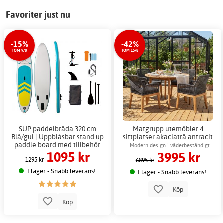
Favoriter just nu
-15%
-42%
TOM 9/8
TOM 15/8
SUP paddelbräda 320 cm
Matgrupp utemöbler 4
Blå/gul | Uppblåsbar stand up
sittplatser akaciaträ antracit
paddle board med tillbehör
repdesign + Fläckborttagare
Modern design i väderbeständigt
1095 kr
3995 kr
för möbler
akaciaträ
1295 kr
6895 kr
I lager - Snabb leverans!
I lager - Snabb leverans!
Köp
Köp