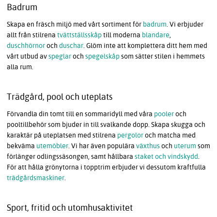
Badrum
Skapa en fräsch miljö med vårt sortiment för
badrum
. Vi erbjuder
allt från stilrena
tvättställsskåp
till moderna
blandare
,
duschhörnor
och
duschar
. Glöm inte att komplettera ditt hem med
vårt utbud av
speglar
och
spegelskåp
som sätter stilen i hemmets
alla rum.
Trädgård, pool och uteplats
Förvandla din tomt till en sommaridyll med våra
pooler
och
pooltillbehör som bjuder in till svalkande dopp. Skapa skugga och
karaktär på uteplatsen med stilrena
pergolor
och matcha med
bekväma
utemöbler
. Vi har även populära
växthus
och
uterum
som
förlänger odlingssäsongen, samt hållbara
staket och vindskydd
.
För att hålla grönytorna i topptrim erbjuder vi dessutom kraftfulla
trädgårdsmaskiner
.
Sport, fritid och utomhusaktivitet